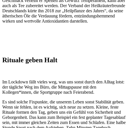
Geschmack verleiht er Speisen als Gewürz Temperament, kann aber
auch als Tee zubereitet werden. Der Verband der Heilkräuterfreunde
Deutschlands kürte ihn 2018 zur „Heilpflanze des Jahres“, da seine
ätherischen Öle die Verdauung fördern, entzündungshemmend
wirken und wertvolle Antioxidantien darstellen.
Rituale geben Halt
Im Lockdown fällt vieles weg, was uns sonst durch den Alltag lotst:
der tägliche Weg ins Büro, die Mittagspause mit den
Kollegen*innen, die Sportgruppe nach Feierabend.
Es sind solche Fixpunkte, die unserem Leben sonst Stabilität geben.
Wenn sie fehlen, ist es wichtig, sich neue zu setzen. Kleine, feste
Rituale formen den Tag, geben uns ein Gefühl von Sicherheit und
Geborgenheit. Das kann zum Beispiel ein fest geplanter Tagesablauf
sein, mit immer gleichen Zeiten zum Essen und Schlafen. Eine halbe
Stunde Sport nach dem Aufstehen. Zehn Minuten Tagebuch